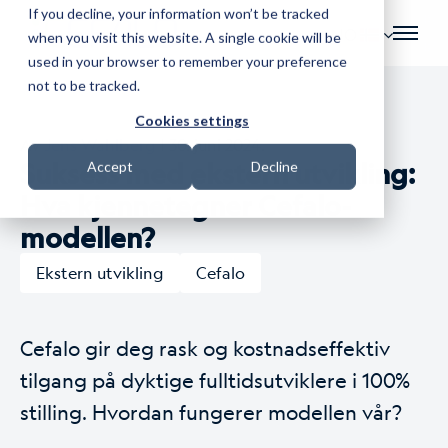
If you decline, your information won’t be tracked
NO
when you visit this website. A single cookie will be
used in your browser to remember your preference
not to be tracked.
Cookies settings
Av
Jens Wahlberg
| 30. juni 2024.
Suksess med ekstern utvikling:
Accept
Decline
Hva kjennetegner Cefalo-
modellen?
Ekstern utvikling
Cefalo
Cefalo gir deg rask og kostnadseffektiv
tilgang på dyktige fulltidsutviklere i 100%
stilling. Hvordan fungerer modellen vår?