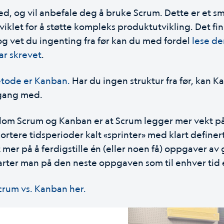
ed, og vil anbefale deg å bruke Scrum. Dette er et s
klet for å støtte kompleks produktutvikling. Det fin
og vet du ingenting fra før kan du med fordel
lese d
ar skrevet
.
tode er Kanban.
Har du ingen struktur fra før, kan 
 gang med.
lom Scrum og Kanban er at Scrum legger mer vekt p
ortere tidsperioder kalt «sprinter» med klart definerte
mer på å ferdigstille én (eller noen få) oppgaver av 
arter man på den neste oppgaven som til enhver tid e
crum vs. Kanban her.