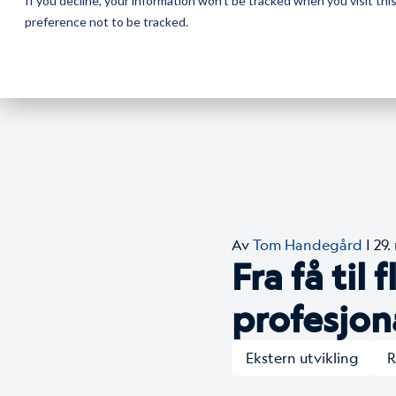
If you decline, your information won’t be tracked when you visit th
preference not to be tracked.
Om oss
Av
Tom Handegård
| 29
Fra få til
profesjon
Ekstern utvikling
R