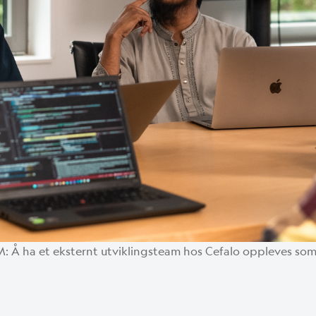
Å ha et eksternt utviklingsteam hos Cefalo oppleves som