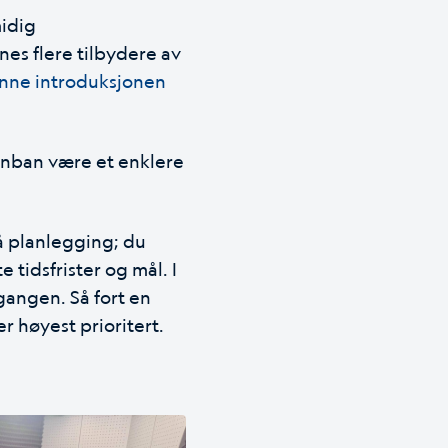
midig
nes flere tilbydere av
enne introduksjonen
Kanban være et enklere
å planlegging; du
 tidsfrister og mål. I
gangen. Så fort en
r høyest prioritert.