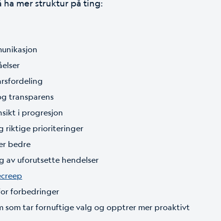
 ha mer struktur på ting:
munikasjon
åelser
arsfordeling
og transparens
sikt i progresjon
 riktige prioriteringer
er bedre
g av uforutsette hendelser
ecreep
for forbedringer
 som tar fornuftige valg og opptrer mer proaktivt