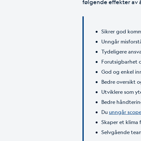
følgende effekter av å
Sikrer god kom
Unngår misforst
Tydeligere ansv
Forutsigbarhet 
God og enkel inn
Bedre oversikt og
Utviklere som yt
Bedre håndterin
Du
unngår scop
Skaper et klima 
Selvgående team