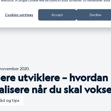
is website. A single cookie will be used in your browser to remember your
Cefalo-modellen
Om eksternt utviklingsteam
Hva ko
Cookies settings
Accept
Decline
. november 2020.
 flere utviklere – hvordan
alisere når du skal voks
åd og tips