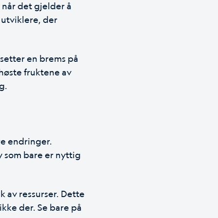
 når det gjelder å
 utviklere, der
 setter en brems på
 høste fruktene av
g.
re endringer.
øy som bare er nyttig
k av ressurser. Dette
ikke der. Se bare på