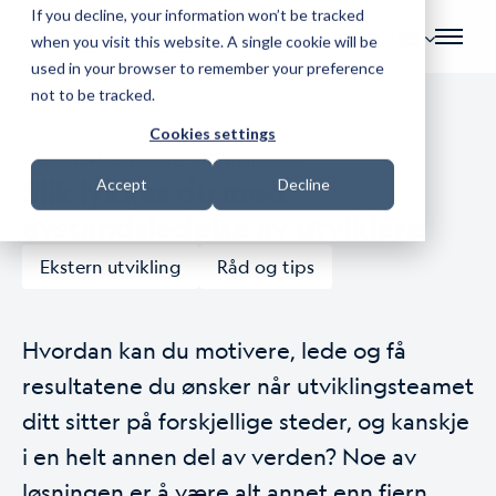
If you decline, your information won’t be tracked
NO
when you visit this website. A single cookie will be
used in your browser to remember your preference
not to be tracked.
Cookies settings
Av
Tom Handegård
| 10. juni 2020.
Slik lykkes du med
Accept
Decline
avstandsledelse av utviklere
Ekstern utvikling
Råd og tips
Hvordan kan du motivere, lede og få
resultatene du ønsker når utviklingsteamet
ditt sitter på forskjellige steder, og kanskje
i en helt annen del av verden? Noe av
løsningen er å være alt annet enn fjern.