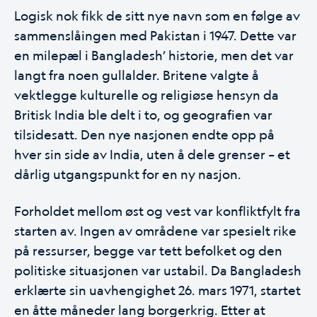
Logisk nok fikk de sitt nye navn som en følge av
sammenslåingen med Pakistan i 1947. Dette var
en milepæl i Bangladesh’ historie, men det var
langt fra noen gullalder. Britene valgte å
vektlegge kulturelle og religiøse hensyn da
Britisk India ble delt i to, og geografien var
tilsidesatt. Den nye nasjonen endte opp på
hver sin side av India, uten å dele grenser – et
dårlig utgangspunkt for en ny nasjon.
Forholdet mellom øst og vest var konfliktfylt fra
starten av. Ingen av områdene var spesielt rike
på ressurser, begge var tett befolket og den
politiske situasjonen var ustabil. Da Bangladesh
erklærte sin uavhengighet 26. mars 1971, startet
en
åtte måneder lang borgerkrig
. Etter at