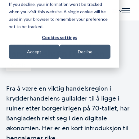
If you decline, your information won’t be tracked
NO
when you visit this website. A single cookie will be
used in your browser to remember your preference
not to be tracked.
Cookies settings
Av
Per Einar Myklebust
| 5. april 2021.
Bangladesh: En IT-nasjon
Accept
Decline
Cefalo
Fra å være en viktig handelsregion i
krydderhandelens gullalder til å ligge i
ruiner etter borgerkrigen på 70-tallet, har
Bangladesh reist seg i den digitale
økonomien. Her er en kort introduksjon til
bengalernes rike.