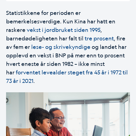
Statistikkene for perioden er
bemerkelsesverdige. Kun Kina har hatt en
raskere
vekst i jordbruket siden 1995
,
barnedødeligheten har falt til
tre prosent
, fire
av fem er
lese- og skrivekyndige
og landet har
opplevd en vekst i BNP på mer enn to prosent
hvert eneste år siden 1982 – ikke minst
har
forventet levealder steget fra 45 år i 1972 til
73 år i 2021
.